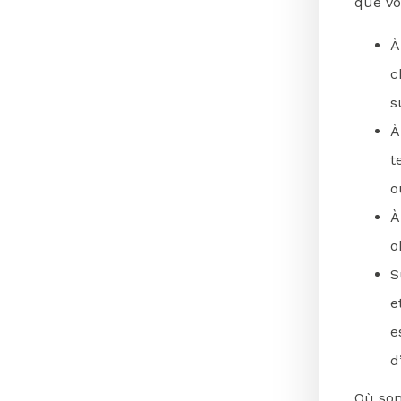
que vo
À
c
s
À
t
o
À
o
S
e
e
d
Où son