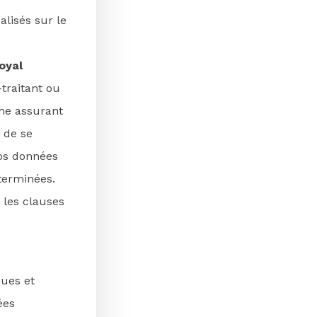
lisés sur le
oyal
traitant ou
me assurant
t de se
vos données
éterminées.
 les clauses
ues et
ées