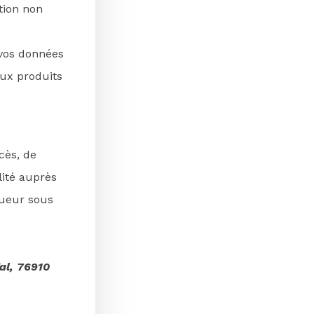
ation non
 vos données
aux produits
cès, de
ilité auprès
ueur sous
al, 76910