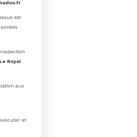
nadoo.fr
dessus est
 données
prospection
Le Royal
pation aux
’exécuter et