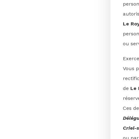
person
autori
Le Roy
person
ou ser
Exerce
Vous p
rectifi
de
Le 
réserv
Ces de
Délégu
Criel-
ou par