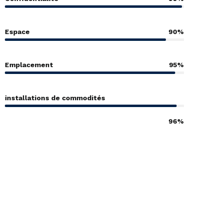
Espace
90%
Emplacement
95%
installations de commodités
96%